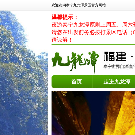
欢迎访问泰宁九龙潭景区官方网站
温馨提示：
夜游泰宁九龙潭原则上周五、周六
请您在出发前务必拨打景区电话（059
请谅解！
首页
走进九龙潭
泰宁九龙潭