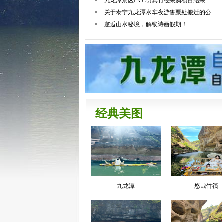
九龙潭景区PVC仿真竹筏采购项目结果
关于泰宁九龙潭水车夜游售票处搬迁的公
邂逅山水秘境，解锁诗画假期！
泰宁九龙潭
经典美图
九龙潭
悠哉竹筏