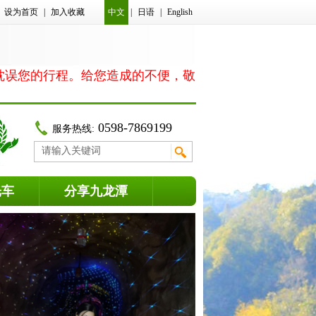
|
设为首页
|
加入收藏
中文
|
日语
|
English
，避免耽误您的行程。给您造成的不便，敬
0598-7869199
服务热线:
光车
分享九龙潭