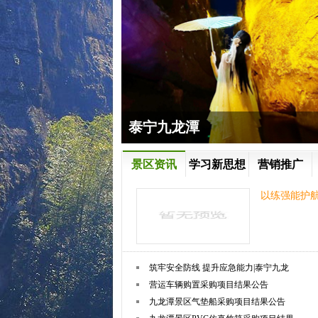
泰宁九龙潭
景区资讯
学习新思想
营销推广
以练强能护
筑牢安全防线 提升应急能力|泰宁九龙
营运车辆购置采购项目结果公告
九龙潭景区气垫船采购项目结果公告