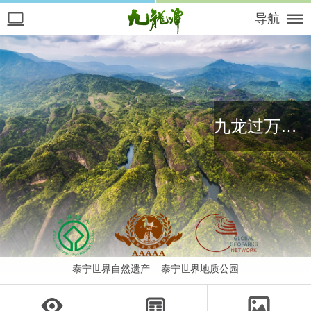
导航
九龙过万壑，涧谷随萦回
泰宁世界自然遗产 泰宁世界地质公园